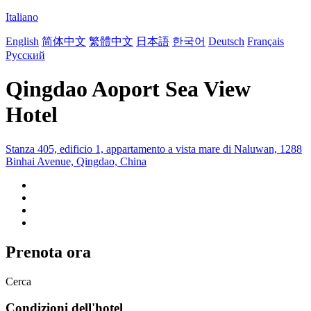
Italiano
English
简体中文
繁體中文
日本語
한국어
Deutsch
Français
Русский
Qingdao Aoport Sea View
Hotel
Stanza 405, edificio 1, appartamento a vista mare di Naluwan, 1288
Binhai Avenue, Qingdao, China
Prenota ora
Cerca
Condizioni dell'hotel