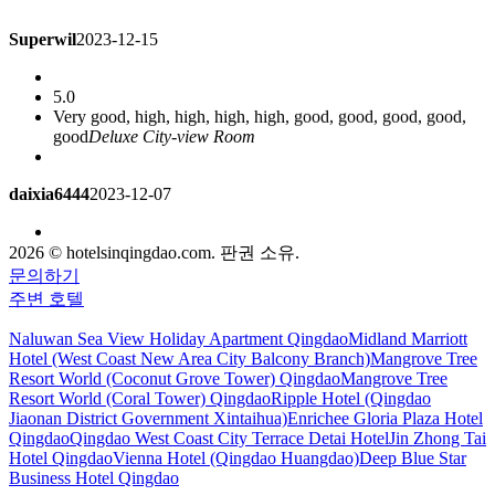
Superwil
2023-12-15
5.0
Very good, high, high, high, high, good, good, good, good,
good
Deluxe City-view Room
daixia6444
2023-12-07
5.0
2026 © hotelsinqingdao.com. 판권 소유.
I've lived many times. It's really good
Deluxe City-view Room
문의하기
주변 호텔
sandy_1996
2023-12-07
Naluwan Sea View Holiday Apartment Qingdao
Midland Marriott
Hotel (West Coast New Area City Balcony Branch)
Mangrove Tree
5.0
Resort World (Coconut Grove Tower) Qingdao
Mangrove Tree
It's great. Going out is the beach. Support Tujia!
Deluxe
Resort World (Coral Tower) Qingdao
Ripple Hotel (Qingdao
Ocean-view Queen Room
Jiaonan District Government Xintaihua)
Enrichee Gloria Plaza Hotel
Qingdao
Qingdao West Coast City Terrace Detai Hotel
Jin Zhong Tai
Hotel Qingdao
Vienna Hotel (Qingdao Huangdao)
Deep Blue Star
caven
2023-11-15
Business Hotel Qingdao