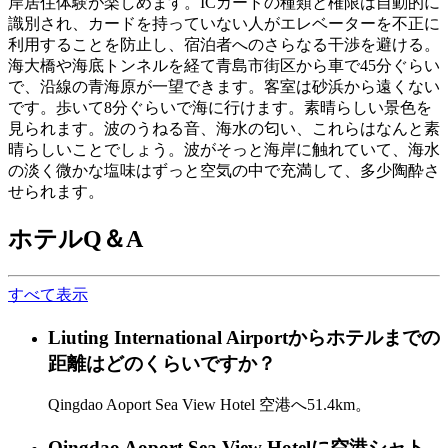
岸居住体験が楽しめます。ICカードの種類と権限は自動的に
識別され、カードを持っていない人がエレベーターを不正に
利用することを防止し、宿泊者へのさらなる干渉を避ける。
海大橋や海底トンネルを経て青島市街区から車で45分ぐらい
で、沿線の青海原が一望できます。客室は砂浜から遠くない
です。歩いて8分ぐらいで海に行けます。素晴らしい景色を
見られます。波のうねる音、海水の匂い、これらはなんと素
晴らしいことでしょう。波がそっと海岸に触れていて、海水
の淡く微かな塩味はずっと空気の中で充満して、多少陶酔さ
せられます。
ホテルQ＆A
すべて表示
Liuting International Airportからホテルまでの
距離はどのくらいですか？
Qingdao Aoport Sea View Hotel 空港へ51.4km。
Qingdao Aoport Sea View Hotelに空港シャト