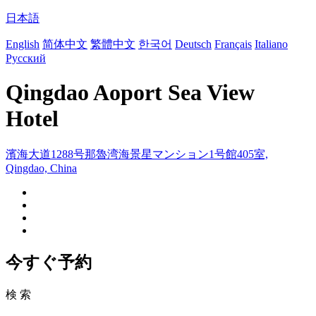
日本語
English
简体中文
繁體中文
한국어
Deutsch
Français
Italiano
Русский
Qingdao Aoport Sea View
Hotel
濱海大道1288号那魯湾海景星マンション1号館405室,
Qingdao, China
今すぐ予約
検 索