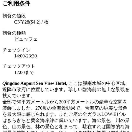
ご利用条件
朝食の値段
CNY28($4.2) / 枚
朝食の種類
ビュッフェ
チェックイン
14:00-23:30
チェックアウト
12:00まで
Q
ingdao Aoport Sea View Hotel
, ここは膠南水城の中心区域、
近隣市政府に位置しています。珍しい臨海前の無上な景観を
挟んでいます。
全部で50平方メートルから200平方メートルの豪華な空間を
装飾しました。270度の全海景効果で、青海空の純美な景色
を最大限に感じられます。ふたご座の全ガラスLOW-Eビル
はきらきらと黄金海岸線に輝いています。海の景色、川の景
色、山の景色、林の景色と相まって、駐在すれば国際的な海