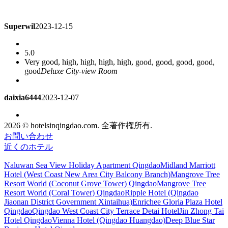
Superwil
2023-12-15
5.0
Very good, high, high, high, high, good, good, good, good,
good
Deluxe City-view Room
daixia6444
2023-12-07
5.0
2026 © hotelsinqingdao.com. 全著作権所有.
I've lived many times. It's really good
Deluxe City-view Room
お問い合わせ
近くのホテル
sandy_1996
2023-12-07
Naluwan Sea View Holiday Apartment Qingdao
Midland Marriott
Hotel (West Coast New Area City Balcony Branch)
Mangrove Tree
5.0
Resort World (Coconut Grove Tower) Qingdao
Mangrove Tree
It's great. Going out is the beach. Support Tujia!
Deluxe
Resort World (Coral Tower) Qingdao
Ripple Hotel (Qingdao
Ocean-view Queen Room
Jiaonan District Government Xintaihua)
Enrichee Gloria Plaza Hotel
Qingdao
Qingdao West Coast City Terrace Detai Hotel
Jin Zhong Tai
Hotel Qingdao
Vienna Hotel (Qingdao Huangdao)
Deep Blue Star
caven
2023-11-15